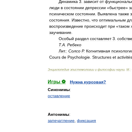
Динамика
3
.
зависит
от
функциональ
люди
в
состоянии
депрессии
«
быстрее
»
з
психическом
состоянии
.
Выявлена
также
состояния
.
Известно
,
что
оптимальным
дл
воспроизведение
происходит
при
«
таком
заучивание
.
Особый
раздел
составляет
3
.
собств
Т
.
А
.
Ребеко
Лит
.
:
Солсо
Р
.
Когнитивная
психологи
Cours
de
Psychologie
.
Structures
et
activité
Энциклопедия
эпистемологии
и
философии
науки
.
М
.
:
Игры ⚽
Нужна курсовая?
Синонимы
:
оставление
Антонимы
:
запечатление
,
фиксация