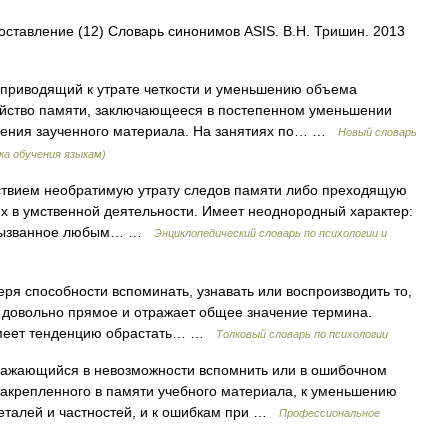
 оставление (12) Словарь синонимов ASIS. В.Н. Тришин. 2013
приводящий к утрате четкости и уменьшению объема
войство памяти, заключающееся в постепенном уменьшении
дения заученного материала. На занятиях по… …
Новый словарь
ка обучения языкам)
твием необратимую утрату следов памяти либо преходящую
их в умственной деятельности. Имеет неоднородный характер:
, вызванное любым… …
Энциклопедический словарь по психологии и
ря способности вспоминать, узнавать или воспроизводить то,
 довольно прямое и отражает общее значение термина.
 имеет тенденцию обрастать… …
Толковый словарь по психологии
ражающийся в невозможности вспомнить или в ошибочном
 закрепленного в памяти учебного материала, к уменьшению
еталей и частностей, и к ошибкам при …
Профессиональное