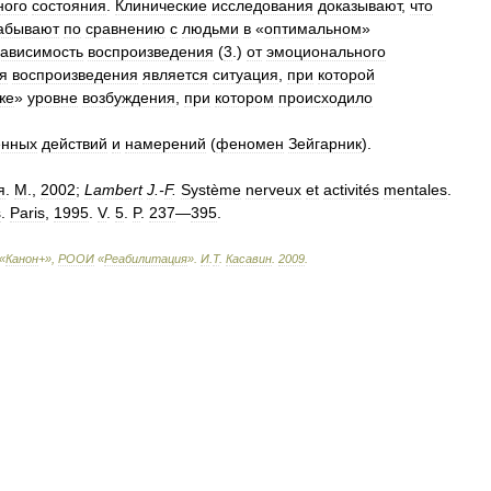
ного
состояния
.
Клинические
исследования
доказывают
,
что
абывают
по
сравнению
с
людьми
в
«
оптимальном
»
зависимость
воспроизведения
(
3
.)
от
эмоционального
я
воспроизведения
является
ситуация
,
при
которой
же
»
уровне
возбуждения
,
при
котором
происходило
енных
действий
и
намерений
(
феномен
Зейгарник
).
я
.
М
.,
2002
;
Lambert
J
.-
F
.
Système
nerveux
et
activités
mentales
.
s
.
Paris
,
1995
.
V
.
5
.
P
.
237
—
395
.
«
Канон
+»,
РООИ
«
Реабилитация
»
.
И
.
Т
.
Касавин
.
2009
.