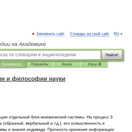
Запомнить сайт
Словарь на свой сайт
RU
едии на Академике
Найти!
Толкования
Переводы
Книги
Игры ⚽
ии и философии науки
ющее
отдельный
блок
мнемической
системы
.
На
процесс
3
.
а
(
образный
,
вербальный
и
т
.
д
.),
его
осмысленность
и
ивы
и
знания
индивида
.
Прочность
хранения
информации