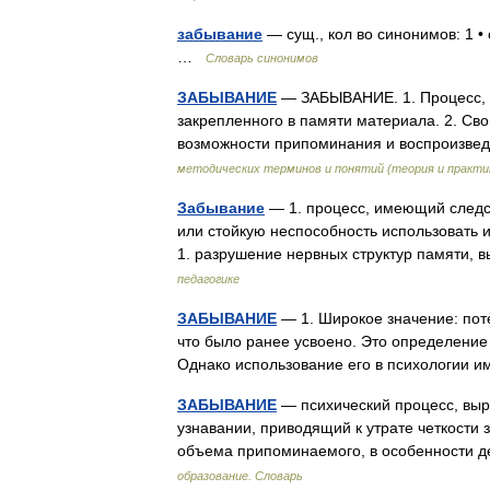
забывание
— сущ., кол во синонимов: 1 •
…
Словарь синонимов
ЗАБЫВАНИЕ
— ЗАБЫВАНИЕ. 1. Процесс, 
закрепленного в памяти материала. 2. С
возможности припоминания и воспроизве
методических терминов и понятий (теория и практи
Забывание
— 1. процесс, имеющий следс
или стойкую неспособность использовать 
1. разрушение нервных структур памяти
педагогике
ЗАБЫВАНИЕ
— 1. Широкое значение: поте
что было ранее усвоено. Это определение
Однако использование его в психологии
ЗАБЫВАНИЕ
— психический процесс, вы
узнавании, приводящий к утрате четкости
объема припоминаемого, в особенности д
образование. Словарь