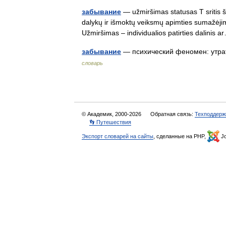
забывание
— užmiršimas statusas T sritis š
dalykų ir išmoktų veiksmų apimties sumažėji
Užmiršimas – individualios patirties dalini
забывание
— психический феномен: утр
словарь
© Академик, 2000-2026
Обратная связь:
Техподдерж
👣 Путешествия
Экспорт словарей на сайты
, сделанные на PHP,
Jo