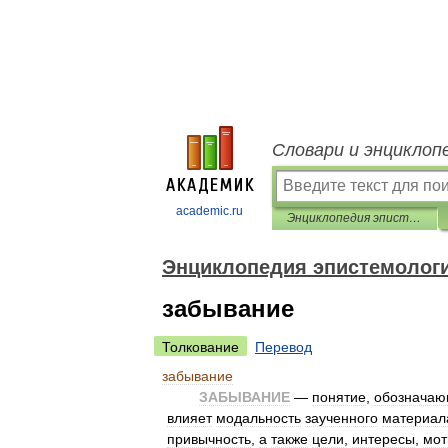
Словари и энциклоп
academic.ru
Энциклопедия эпистемологии и философии науки
Энциклопедия эпистемолог
забывание
Толкование
Перевод
забывание
ЗАБЫВАНИЕ
—
понятие
,
обознача
влияет
модальность
заученного
материал
привычность
,
а
также
цели
,
интересы
,
мот