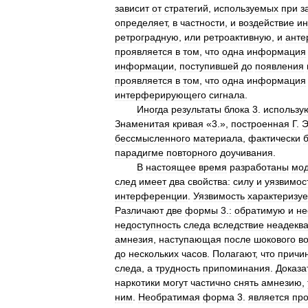
зависит
от
стратегий
,
используемых
при
з
определяет
,
в
частности
,
и
воздействие
и
ретроградную
,
или
ретроактивную
,
и
анте
проявляется
в
том
,
что
одна
информация
информации
,
поступившей
до
появления
проявляется
в
том
,
что
одна
информация
интерферирующего
сигнала
.
Иногда
результаты
блока
3
.
использу
Знаменитая
кривая
«
3
.»,
построенная
Г
.
Э
бессмысленного
материала
,
фактически
парадигме
повторного
доучивания
.
В
настоящее
время
разработаны
мо
след
имеет
два
свойства:
силу
и
уязвимос
интерференции
.
Уязвимость
характеризуе
Различают
две
формы
3
.
:
обратимую
и
не
недоступность
следа
вследствие
неадеква
амнезия
,
наступающая
после
шокового
в
до
нескольких
часов
.
Полагают
,
что
причи
следа
,
а
трудность
припоминания
.
Доказа
наркотики
могут
частично
снять
амнезию
,
ним
.
Необратимая
форма
3
.
является
пр