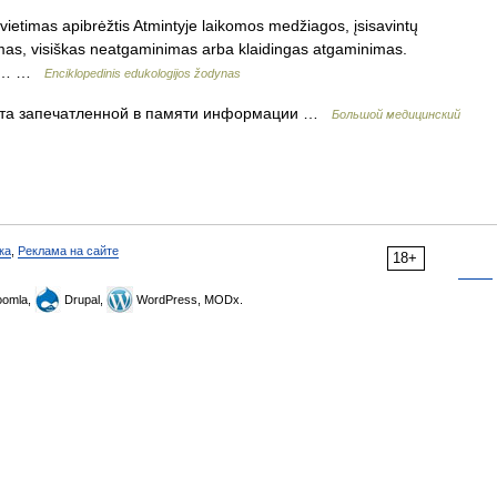
vietimas apibrėžtis Atmintyje laikomos medžiagos, įsisavintų
mas, visiškas neatgaminimas arba klaidingas atgaminimas.
s ar… …
Enciklopedinis edukologijos žodynas
ата запечатленной в памяти информации …
Большой медицинский
ка
,
Реклама на сайте
18+
omla,
Drupal,
WordPress, MODx.