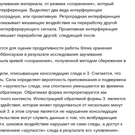
аучивании
материала
,
от
режима
«
сохранения
»,
который
нтерференции
.
Выделяют
два
вида
интерференции:
роградную
,
или
проактивную
.
Ретроградная
интерференция
оказывает
мешающее
воздействие
на
переработку
другой
интерферирующего
сигнала
.
Проактивная
интерференция
мешает
переработке
другой
,
следующей
после
ются
для
оценки
продуктивности
работы
блока
хранения
.
ббингаузом
в
результате
исследования
заучивания
была
кривой
«
сохранения
»,
полученной
методом
сбережения
в
дели
,
описывающие
консолидацию
следа
и
3
.
Считается
,
что
ть
.
Сила
определяет
вероятность
припоминания
и
подвержена
т
«
хрупкость
»
следа
;
она
спонтанно
уменьшается
во
времени
.
обратимую
.
Обратимая
форма
интерпретируется
как
тного
контекста
.
Иллюстрацией
обратимой
формы
3
.
является
оздействия
,
которая
может
продолжаться
от
нескольких
минут
ной
3
.
в
этом
случае
является
не
нарушение
консолидации
тельством
могут
служить
данные
о
том
,
что
возбуждающие
т
.
к
.
шоковое
воздействие
нарушает
не
сами
следы
,
а
доступ
к
оявлением
«
хрупкости
»
следа
в
результате
его
«
уязвления
».