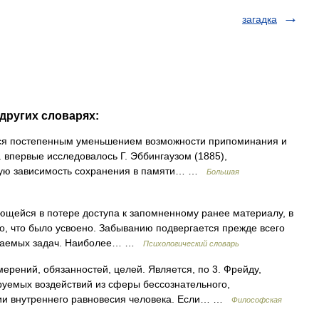
загадка
 других словарях:
ся постепенным уменьшением возможности припоминания и
 впервые исследовалось Г. Эббингаузом (1885),
ную зависимость сохранения в памяти… …
Большая
щейся в потере доступа к запомненному ранее материалу, в
о, что было усвоено. Забыванию подвергается прежде всего
 решаемых задач. Наиболее… …
Психологический словарь
рений, обязанностей, целей. Является, по 3. Фрейду,
руемых воздействий из сферы бессознательного,
нии внутреннего равновесия человека. Если… …
Философская